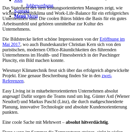
Jobs
Jobbewerbung
Das Statement des stets leistungsorientierten Managers zeigt, wie
Kontakt
wichtig Wohlfühlklima und Work-Life-Balance für ein erfolgreiches
Menü
Menü
Unternehmen sind. Die coolen Büros bilden die Basis für ein gutes
Arbeitsumfeld und gehören unmittelbar zur Kultur des
Unternehmens.
Die Bildstrecke liefert schöne Impressionen von der
Eröffnung im
Mai 2017
, wo auch Bundeskanzler Christian Kern sich von den
puristischen, modernen Office-Räumlichkeiten des führenden
Unternehmens im Health- und Fitnessbereich in der Paschinger
Pluscity, ein Bild machen konnte.
Wiesmayr Klimatechnik freut sich über das erfolgreich abgewickelte
Projekt. Eine genaue Beschreibung finden Sie in den
zwei-
Referenzen
.
Easy Living ist in mitarbeiterorientierten Unternehmen absolut
angesagt! Dafür sorgen die Teams rund um Ing. Günter Astl (Wiener
Neudorf) und Markus Paschl (Linz), die durch maßgeschneiderte
Planung, innovative Technologie und absolute Kundenorientierung
punkten.
Eine coole Sache mit Mehrwert –
absolut hitverdächtig
.