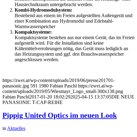
Haustechnikraum untergebracht werden.
Kombi-Hydromodulsystem:
Bestehend aus einem im Freien aufgestellten Außengerät und
einer Kombination aus Hydromodul und Edelstahl-
Warmwasserspeicher
Kompaktsysteme:
Kompaktsysteme bestehen aus nur einem Gerät, das im Freien
aufgestellt wird. Für die Installation sind keine
Kältemittelverrohrungen nötig, das Gerät muss lediglich an
das Heizungssystem und ggf. den Brauchwasserspeicher
angeschlossen werden.
https://zwei.at/wp-content/uploads/2019/06/presse201701-
panasonic.jpg
591
1980
Fabian Paschl
https://zwei.at/wp-
content/uploads/2019/05/Wiesmayr_Logo_small-300x138.png
Fabian Paschl
2017-01-20 18:02:29
2025-04-15 13:37:05
DIE NEUE
PANASONIC T‐CAP‐REIHE
Pippig United Optics im neuen Look
in
Aktuelles