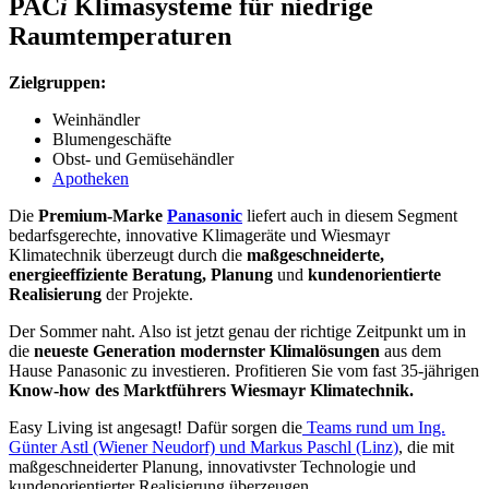
P
AC
i
Klimasysteme für niedrige
Raumtemperaturen
Zielgruppen:
Weinhändler
Blumengeschäfte
Obst- und Gemüsehändler
Apotheken
Die
Premium-Marke
Panasonic
liefert auch in diesem Segment
bedarfsgerechte, innovative Klimageräte und Wiesmayr
Klimatechnik überzeugt durch die
maßgeschneiderte,
energieeffiziente Beratung, Planung
und
kundenorientierte
Realisierung
der Projekte.
Der Sommer naht. Also ist jetzt genau der richtige Zeitpunkt um in
die
neueste Generation modernster Klimalösungen
aus dem
Hause Panasonic zu investieren. Profitieren Sie vom fast 35-jährigen
Know-how des Marktführers Wiesmayr Klimatechnik.
Easy Living ist angesagt! Dafür sorgen die
Teams rund um Ing.
Günter Astl (Wiener Neudorf) und Markus Paschl (Linz)
, die mit
maßgeschneiderter Planung, innovativster Technologie und
kundenorientierter Realisierung überzeugen.