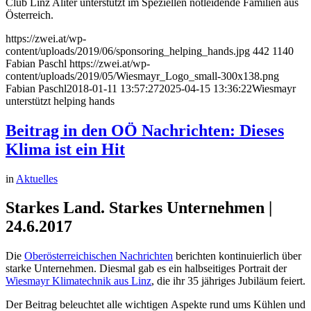
Club Linz Aliter unterstützt im Speziellen notleidende Familien aus
Österreich.
https://zwei.at/wp-
content/uploads/2019/06/sponsoring_helping_hands.jpg
442
1140
Fabian Paschl
https://zwei.at/wp-
content/uploads/2019/05/Wiesmayr_Logo_small-300x138.png
Fabian Paschl
2018-01-11 13:57:27
2025-04-15 13:36:22
Wiesmayr
unterstützt helping hands
Beitrag in den OÖ Nachrichten: Dieses
Klima ist ein Hit
in
Aktuelles
Starkes Land. Starkes Unternehmen |
24.6.2017
Die
Oberösterreichischen Nachrichten
berichten kontinuierlich über
starke Unternehmen. Diesmal gab es ein halbseitiges Portrait der
Wiesmayr Klimatechnik aus Linz
, die ihr 35 jähriges Jubiläum feiert.
Der Beitrag beleuchtet alle wichtigen Aspekte rund ums Kühlen und