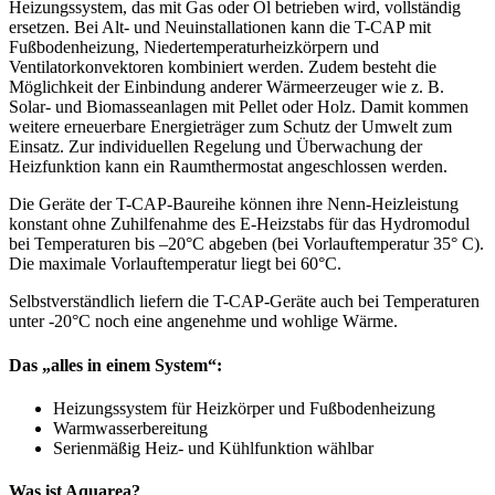
Heizungssystem, das mit Gas oder Öl betrieben wird, vollständig
ersetzen. Bei Alt- und Neuinstallationen kann die T-CAP mit
Fußbodenheizung, Niedertemperaturheizkörpern und
Ventilatorkonvektoren kombiniert werden. Zudem besteht die
Möglichkeit der Einbindung anderer Wärmeerzeuger wie z. B.
Solar- und Biomasseanlagen mit Pellet oder Holz. Damit kommen
weitere erneuerbare Energieträger zum Schutz der Umwelt zum
Einsatz. Zur individuellen Regelung und Überwachung der
Heizfunktion kann ein Raumthermostat angeschlossen werden.
Die Geräte der T-CAP-Baureihe können ihre Nenn-Heizleistung
konstant ohne Zuhilfenahme des E-Heizstabs für das Hydromodul
bei Temperaturen bis –20°C abgeben (bei Vorlauftemperatur 35° C).
Die maximale Vorlauftemperatur liegt bei 60°C.
Selbstverständlich liefern die T-CAP-Geräte auch bei Temperaturen
unter -20°C noch eine angenehme und wohlige Wärme.
Das „alles in einem System“:
Heizungssystem für Heizkörper und Fußbodenheizung
Warmwasserbereitung
Serienmäßig Heiz- und Kühlfunktion wählbar
Was ist Aquarea?