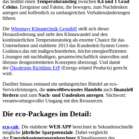
das Institut einen
Temperaturanstieg
zwischen
0,4 und 1 Grad
Celsius
. Ereignisse und Fakten, die bewegen, zum Nachdenken
anregen und hoffentlich zu umfangreichen Verhaltensänderungen
führen.
Die
Wiesmayr Klimatechnik GesmbH
stellt sich dieser
Herausforderung und sieht den Klimawandel und den
kontinuierlichen Temperaturanstieg als enorme Chance für das
Unternehmen und etablierte 2013 das Kundenleit-System Green-
Guidance,das mit maßgeschneiderten, höchst energieeffizienten
Lösungen mit nachhaltigen, gesamtwirtschaftlich sinnvollen und
überaus designorientierten Konzepten überzeugt. Und damit
der
Ökodesign Richtlinie ErP
(Energy-related Products) gerecht
wird.
Darüber hinaus entstand ein umfangreiches Bündel an eco-
Serviceleistungen, die
umweltbewusstes Handeln
auch
finanziell
fördern
und zum
Nach- und Umdenken anregen
. Stichwort:
verantwortungsvoller Umgang mit den Ressourcen.
Die eco-Packages im Detail:
eco-calc
. Die etablierte
WEB APP
berechnet in Sekundenschnelle
mögliche
jährliche Sparpotenziale
. Dabei vergleicht
der
Energiekostenersparnisrechner
Klimalösungen des