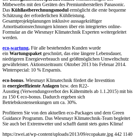
Mitbewerbs mit den Geräten des Premiumherstellers Panasonic.
Das
Kühllastberechnungsmodul
ermöglicht die erste bequeme
Schätzung der erforderlichen Kühlleistung.
Gesamtprojektplanungen inklusive aussagekräftiger
Amortisationsrechnungen können über ein integriertes online-
Formular an die Wiesmayr Klimatechnik Experten weitergeleitet
werden.
eco-wartung
.
Für alle bestehenden Kunden wurde
ein
Wartungspaket
geschnürt, das eine längere Lebensdauer,
niedrigeren Energieverbrauch und größtmöglichen Umweltschutz
gewährleistet. Aktionszeitraum: Oktober 2013 bis Februar 2014.
Winterspecial: 10 % Ersparnis.
eco-bonus
. Wiesmayr Klimatechnik fördert die Investition
in
energieeffiziente Anlagen
bzw. den R22-
Ausstieg (Verwendungsverbot des Kältemittels ab 1.1.2015) mit bis
zu 150 € eco-bonus. Dadurch ergeben sich
Betriebskostensenkungen um ca. 30%.
Profitieren Sie von den aktuellen eco-Packages und dem Green
Guidance Programm. Das Wiesmayr Klimatechnik-Team begleitet
Sie auch bei Extremwetter und schafft damit stets gutes Klima!
https://zwei.at/wp-content/uploads/2013/09/ecopakate.jpg
442
1140