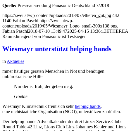
Quelle:
Presseaussendung Panasonic Deutschland 7/2018
https://zwei.at/wp-content/uploads/2018/07/etherea_gut.jpg
442
1140
Fabian Paschl
https://zwei.at/wp-
content/uploads/2019/05/Wiesmayr_Logo_small-300x138.png
Fabian Paschl
2018-07-10 13:49:47
2025-04-15 13:36:13
ETHEREA
Raumklimagerät von Panasonic ist Testsieger
Wiesmayr unterstützt helping hands
in
Aktuelles
mmer häufiger geraten Menschen in Not und benötigen
unbürokratische Hilfe.
Nur der ist froh, der geben mag.
Goethe
Wiesmayr Klimatechnik freut sich sehr
helping hands
,
eine nichtstaatliche Organisation (NGO), unterstützen zu dürfen.
Der helping hands Adventkalender der drei Linzer Service-Clubs
Round Table 42 Linz, Lions Club Linz Johannes Kepler und Lions