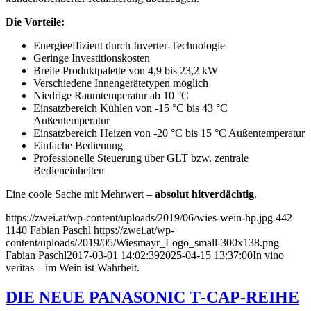
Die Vorteile:
Energieeffizient durch Inverter-Technologie
Geringe Investitionskosten
Breite Produktpalette von 4,9 bis 23,2 kW
Verschiedene Innengerätetypen möglich
Niedrige Raumtemperatur ab 10 °C
Einsatzbereich Kühlen von -15 °C bis 43 °C
Außentemperatur
Einsatzbereich Heizen von -20 °C bis 15 °C Außentemperatur
Einfache Bedienung
Professionelle Steuerung über GLT bzw. zentrale
Bedieneinheiten
Eine coole Sache mit Mehrwert –
absolut hitverdächtig
.
https://zwei.at/wp-content/uploads/2019/06/wies-wein-hp.jpg
442
1140
Fabian Paschl
https://zwei.at/wp-
content/uploads/2019/05/Wiesmayr_Logo_small-300x138.png
Fabian Paschl
2017-03-01 14:02:39
2025-04-15 13:37:00
In vino
veritas – im Wein ist Wahrheit.
DIE NEUE PANASONIC T‐CAP‐REIHE