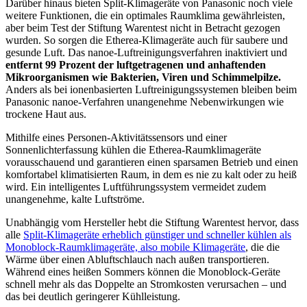
Darüber hinaus bieten Split-Klimageräte von Panasonic noch viele
weitere Funktionen, die ein optimales Raumklima gewährleisten,
aber beim Test der Stiftung Warentest nicht in Betracht gezogen
wurden. So sorgen die Etherea-Klimageräte auch für saubere und
gesunde Luft. Das nanoe-Luftreinigungsverfahren inaktiviert und
entfernt 99 Prozent der luftgetragenen und anhaftenden
Mikroorganismen wie Bakterien, Viren und Schimmelpilze.
Anders als bei ionenbasierten Luftreinigungssystemen bleiben beim
Panasonic nanoe-Verfahren unangenehme Nebenwirkungen wie
trockene Haut aus.
Mithilfe eines Personen-Aktivitätssensors und einer
Sonnenlichterfassung kühlen die Etherea-Raumklimageräte
vorausschauend und garantieren einen sparsamen Betrieb und einen
komfortabel klimatisierten Raum, in dem es nie zu kalt oder zu heiß
wird. Ein intelligentes Luftführungssystem vermeidet zudem
unangenehme, kalte Luftströme.
Unabhängig vom Hersteller hebt die Stiftung Warentest hervor, dass
alle
Split-Klimageräte erheblich günstiger und schneller kühlen als
Monoblock-Raumklimageräte, also mobile Klimageräte
, die die
Wärme über einen Abluftschlauch nach außen transportieren.
Während eines heißen Sommers können die Monoblock-Geräte
schnell mehr als das Doppelte an Stromkosten verursachen – und
das bei deutlich geringerer Kühlleistung.