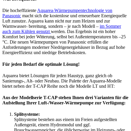
Die hocheffiziente
Aquarea-Wärmepumpentechnologie von
Panasonic
macht sich die kostenlose und erneuerbare Energiequelle
Luft zunutze. Aquarea kann nicht nur zum Heizen und zur
Warmwasser- bereitung, sondern – je nach Modell –
im Sommer
auch zum Kühlen genutzt
werden. Das Ergebnis ist ein hoher
Komfort bei jeder Witterung, selbst bei Außentemperaturen bis –25
°C. Die neuen Wärmepumpen von Panasonic erfüllen die
Anforderungen moderner Niedrigenergiehäuser in Bezug auf hohe
Energieeffizienz und niedrige Betriebskosten.
Für jeden Bedarf die optimale Lösung!
Aquarea bietet Lösungen für jeden Haustyp, ganz gleich ob
Sanierungs-, Alt- oder Neubau. Die Palette der Aquarea-Modelle
bietet neben der T-CAP Reihe noch die Modelle LT und HT:
Aus der Modellserie T-CAP stehen Ihnen drei Varianten für die
Aufstellung Ihrer Luft-/Wasser-Wärmepumpe zur Verfügung:
Splitsysteme:
Splitsysteme bestehen aus einem im Freien aufgestellten
Außengerät, einem Hydromodul und ggf.
Brauchwasserspeicher, die üblicherweise im Heizungs- oder