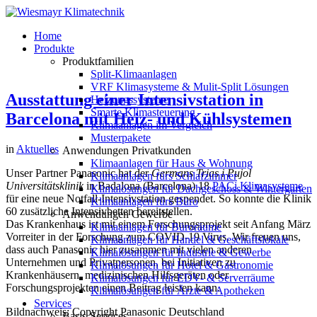
Home
Produkte
Produktfamilien
Split-Klimaanlagen
VRF Klimasysteme & Mulit-Split Lösungen
Ausstattung einer Intensivstation in
Heizungssysteme
Smarte Klimasteuerung
Barcelona mit Heiz- und Kühlsystemen
Klimaanlagen im Vergleich
Musterpakete
in
Aktuelles
Anwendungen Privatkunden
Klimaanlagen für Haus & Wohnung
Unser Partner Panasonic hat der
Germans Trias i Pujol
Klimaanlagen fürs Schlafzimmer
Universitätsklinik
in Badalona (Barcelona) 18
PACi Klimasysteme
Klimalösungen für Dachgeschoss & Wintergarten
für eine neue Notfall-Intensivstation gespendet. So konnte die Klinik
Klimaanlagen fürs Büro
60 zusätzliche Intensivbetten bereitstellen.
Anwendungen Gewerbe
Das Krankenhaus ist mit einem Forschungsprojekt seit Anfang März
Klimaanlagen für Büroräume
Vorreiter in der Forschung zum COVID-19 Virus. Wir freuen uns,
Klimaanlagen für Handel & Geschäftslokale
dass auch Panasonic hier zusammen mit vielen anderen
Klimalösungen für Industrie & Gewerbe
Unternehmen und Privatpersonen, bei Initiativen zu
Klimalösungen für Hotel & Gastronomie
Krankenhäusern, medizinischen Hilfsgeräten oder
Klimalösungen für EDV- & Serverräume
Forschungsprojekten einen Beitrag leisten kann.
Klimalösungen für Ärzte & Apotheken
Services
Bildnachweis: Copyright Panasonic Deutschland
Basis-Services