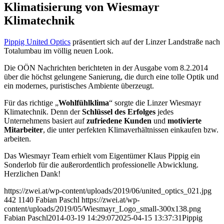
Klimatisierung von Wiesmayr
Klimatechnik
Pippig United Optics
präsentiert sich auf der Linzer Landstraße nach
Totalumbau im völlig neuen Look.
Die OÖN Nachrichten berichteten in der Ausgabe vom 8.2.2014
über die höchst gelungene Sanierung, die durch eine tolle Optik und
ein modernes, puristisches Ambiente überzeugt.
Für das richtige „
Wohlfühlklima
“ sorgte die Linzer Wiesmayr
Klimatechnik. Denn der
Schlüssel des Erfolges
jedes
Unternehmens basiert auf
zufriedene Kunden
und
motivierte
Mitarbeiter
, die unter perfekten Klimaverhältnissen einkaufen bzw.
arbeiten.
Das Wiesmayr Team erhielt vom Eigentümer Klaus Pippig ein
Sonderlob für die außerordentlich professionelle Abwicklung.
Herzlichen Dank!
https://zwei.at/wp-content/uploads/2019/06/united_optics_021.jpg
442
1140
Fabian Paschl
https://zwei.at/wp-
content/uploads/2019/05/Wiesmayr_Logo_small-300x138.png
Fabian Paschl
2014-03-19 14:29:07
2025-04-15 13:37:31
Pippig