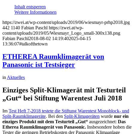
Inhalt entsperren
Weitere Informationen
https://zwei.at/wp-content/uploads/2019/06/wiesmayr-prhp2018.jpg
442
1140
Fabian Paschl
https://zwei.at/wp-
content/uploads/2019/05/Wiesmayr_Logo_small-300x138.png
Fabian Paschl
2018-08-02 14:19:40
2025-04-15
13:36:07
#talkofthetown
ETHEREA Raumklimagerät von
Panasonic ist Testsieger
in
Aktuelles
Einziges Split-Klimagerät mit Testurteil
„Gut“
bei Stiftung Warentest Juli 2018
Im
Test Heft 7-2018 testete die Stiftung Warentest Monoblock- und
Split-Raumklimageräte
. Bei den
Split-Klimageräten
wurde
nur ein
einziges Produkt mit dem Testurteil „Gut“
ausgezeichnet:
Das
Etherea Raumklimagerät von Panasonic.
Insbesondere hoben die
Tester die geringen Betriebskosten der Panasonic Klimaanlage