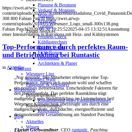
Planung & Beratung
https://zwei.at/wp-
Verkauf & Montage
content/uploads/2020/07/KrankenhausBadalona_Covid_PanasonicDeu
Wartung
308
800
Fabian Paschl
https://zwei.at/wp-
Reparatur
content/uploads/2019/05/Wiesmayr_Logo_small-300x138.png
Garantie
Fabian Paschl
2020-06-30 10:25:52
2025-04-15 13:32:51
Ausstattung
Zusatz-Services
einer Intensivstation in Barcelona mit Heiz- und Kühlsystemen
Problem Check
Kühllastrechner
Top-Performance durch perfektes Raum-
R410A Verbot
ECO-Bonus
und Betriebsklima bei Runtastic
Downloads
Architekten & Planer
in
Aktuelles
Über uns
Wiesmayr Linz
„Nur gesunde, fitte Mitarbeiter erbringen eine Top-
Wiesmayr Wien
Performance, fühlen sich rundum wohl und schaffen
Panasonic & Wiesmayr
ein positives Betriebsklima. Entscheidende Faktoren für
Referenzen
den Betriebserfolg. Das perfekte Raumklima trägt
Beispielprojekte
maßgeblich zum Wohlfühlklima im Unternehmen bei!
Klimatisierung eines Einfamilienhauses
Wiesmayr Klimatechnik überzeugte uns durch eine
Kundenmeinungen
maßgeschneiderte, durchdachte, energieeffiziente und
Referenzen
designorientierte Gesamtlösung am Standort Pasching
Blog
“.
Aktuelles
Wissen
Florian Gschwandtner
, CEO
runtastic
, Pasching