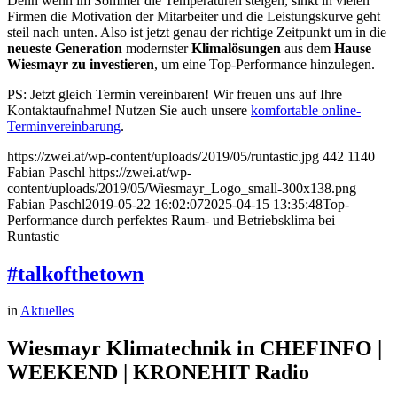
Denn wenn im Sommer die Temperaturen steigen, sinkt in vielen
Firmen die Motivation der Mitarbeiter und die Leistungskurve geht
steil nach unten. Also ist jetzt genau der richtige Zeitpunkt um in die
neueste Generation
modernster
Klimalösungen
aus dem
Hause
Wiesmayr zu investieren
, um eine Top-Performance hinzulegen.
PS: Jetzt gleich Termin vereinbaren! Wir freuen uns auf Ihre
Kontaktaufnahme! Nutzen Sie auch unsere
komfortable online-
Terminvereinbarung
.
https://zwei.at/wp-content/uploads/2019/05/runtastic.jpg
442
1140
Fabian Paschl
https://zwei.at/wp-
content/uploads/2019/05/Wiesmayr_Logo_small-300x138.png
Fabian Paschl
2019-05-22 16:02:07
2025-04-15 13:35:48
Top-
Performance durch perfektes Raum- und Betriebsklima bei
Runtastic
#talkofthetown
in
Aktuelles
Wiesmayr Klimatechnik in CHEFINFO |
WEEKEND | KRONEHIT Radio