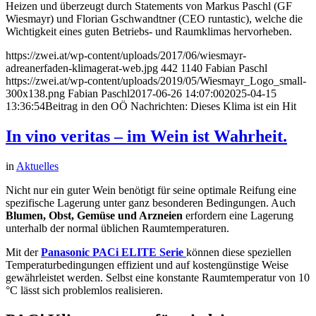
Heizen und überzeugt durch Statements von Markus Paschl (GF
Wiesmayr) und Florian Gschwandtner (CEO runtastic), welche die
Wichtigkeit eines guten Betriebs- und Raumklimas hervorheben.
https://zwei.at/wp-content/uploads/2017/06/wiesmayr-
adreanerfaden-klimagerat-web.jpg
442
1140
Fabian Paschl
https://zwei.at/wp-content/uploads/2019/05/Wiesmayr_Logo_small-
300x138.png
Fabian Paschl
2017-06-26 14:07:00
2025-04-15
13:36:54
Beitrag in den OÖ Nachrichten: Dieses Klima ist ein Hit
In vino veritas – im Wein ist Wahrheit.
in
Aktuelles
Nicht nur ein guter Wein benötigt für seine optimale Reifung eine
spezifische Lagerung unter ganz besonderen Bedingungen. Auch
Blumen, Obst, Gemüse und Arzneien
erfordern eine Lagerung
unterhalb der normal üblichen Raumtemperaturen.
Mit der
Panasonic PACi ELITE Serie
können diese speziellen
Temperaturbedingungen effizient und auf kostengünstige Weise
gewährleistet werden. Selbst eine konstante Raumtemperatur von 10
°C lässt sich problemlos realisieren.