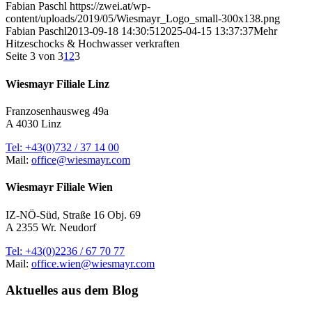
Fabian Paschl
https://zwei.at/wp-
content/uploads/2019/05/Wiesmayr_Logo_small-300x138.png
Fabian Paschl
2013-09-18 14:30:51
2025-04-15 13:37:37
Mehr
Hitzeschocks & Hochwasser verkraften
Seite 3 von 3
1
2
3
Wiesmayr Filiale Linz
Franzosenhausweg 49a
A 4030 Linz
Tel: +43(0)732 / 37 14 00
Mail:
office@wiesmayr.com
Wiesmayr Filiale Wien
IZ-NÖ-Süd, Straße 16 Obj. 69
A 2355 Wr. Neudorf
Tel: +43(0)2236 / 67 70 77
Mail:
office.wien@wiesmayr.com
Aktuelles aus dem Blog