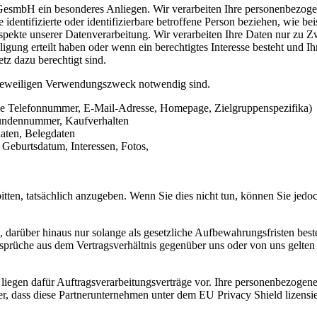
GesmbH ein besonderes Anliegen. Wir verarbeiten Ihre personenbezogen
dentifizierte oder identifizierbare betroffene Person beziehen, wie be
Aspekte unserer Datenverarbeitung. Wir verarbeiten Ihre Daten nur zu 
gung erteilt haben oder wenn ein berechtigtes Interesse besteht und Ihr
z dazu berechtigt sind.
n jeweiligen Verwendungszweck notwendig sind.
ie Telefonnummer, E-Mail-Adresse, Homepage, Zielgruppenspezifika)
 Kundennummer, Kaufverhalten
aten, Belegdaten
Geburtsdatum, Interessen, Fotos,
tten, tatsächlich anzugeben. Wenn Sie dies nicht tun, können Sie jedoc
 darüber hinaus nur solange als gesetzliche Aufbewahrungsfristen best
sprüche aus dem Vertragsverhältnis gegenüber uns oder von uns gelte
, liegen dafür Auftragsverarbeitungsverträge vor. Ihre personenbezog
her, dass diese Partnerunternehmen unter dem EU Privacy Shield lizens