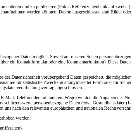
okumentieren und zu publizieren (Fokus Referenzdatenbank auf zwei.at).
ideoaufnahmen werden könnten. Davon ausgeschlossen sind Bilder oder V
nbezogener Daten möglich. Soweit auf unseren Seiten personenbezoge
etwa über ein Kontaktformular oder eine Kommentarfunktion). Diese Dat
 der Datensicherheit vorübergehend Daten gespeichert, die möglicherw
snahme für statistische Zwecke in anonymisierter Form oder für Sich
ragsdatenverarbeitungsvertrag abgeschlossen.
r, E-Mail, Telefon oder auf anderem Wege) werden die Angaben des Nu
nders schützenswerte personenbezogene Daten (etwa Gesundheitsdaten
n uns nach den relevanten europäischen und nationalen Rechtsvorschrif
 erhoben werden:
riffszeiten).