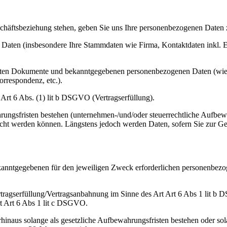
eschäftsbeziehung stehen, geben Sie uns Ihre personenbezogenen Daten 
Daten (insbesondere Ihre Stammdaten wie Firma, Kontaktdaten inkl. E
tellten Dokumente und bekanntgegebenen personenbezogenen Daten (wie
orrespondenz, etc.).
Art 6 Abs. (1) lit b DSGVO (Vertragserfüllung).
ngsfristen bestehen (unternehmen-/und/oder steuerrechtliche Aufbewa
macht werden können. Längstens jedoch werden Daten, sofern Sie zur 
bekanntgegebenen für den jeweiligen Zweck erforderlichen personenbez
ragserfüllung/Vertragsanbahnung im Sinne des Art Art 6 Abs 1 lit b D
rt Art 6 Abs 1 lit c DSGVO.
hinaus solange als gesetzliche Aufbewahrungsfristen bestehen oder so