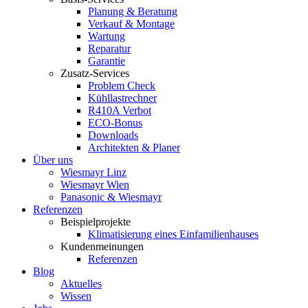
Planung & Beratung
Verkauf & Montage
Wartung
Reparatur
Garantie
Zusatz-Services
Problem Check
Kühllastrechner
R410A Verbot
ECO-Bonus
Downloads
Architekten & Planer
Über uns
Wiesmayr Linz
Wiesmayr Wien
Panasonic & Wiesmayr
Referenzen
Beispielprojekte
Klimatisierung eines Einfamilienhauses
Kundenmeinungen
Referenzen
Blog
Aktuelles
Wissen