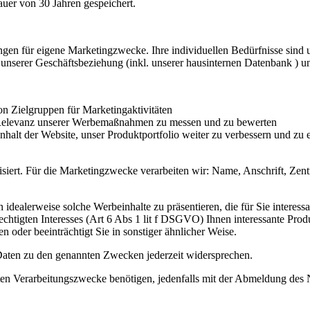
auer von 30 Jahren gespeichert.
n für eigene Marketingzwecke. Ihre individuellen Bedürfnisse sind uns
unserer Geschäftsbeziehung (inkl. unserer hausinternen Datenbank ) u
n Zielgruppen für Marketingaktivitäten
d Relevanz unserer Werbemaßnahmen zu messen und zu bewerten
alt der Website, unser Produktportfolio weiter zu verbessern und zu e
ert. Für die Marketingzwecke verarbeiten wir: Name, Anschrift, Zentra
idealerweise solche Werbeinhalte zu präsentieren, die für Sie interes
echtigten Interesses (Art 6 Abs 1 lit f DSGVO) Ihnen interessante Prod
en oder beeinträchtigt Sie in sonstiger ähnlicher Weise.
aten zu den genannten Zwecken jederzeit widersprechen.
nnten Verarbeitungszwecke benötigen, jedenfalls mit der Abmeldung des 