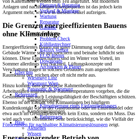
von Kältemitteln werden zum Teil angeführt. Mit modernen
Planung & Beratung
Anlagen und nachhaltigen Energiequellen ist das jedoch kein
Verkauf & Montage
Argument mehr, wie wir in diesem Artikel aufzeigen.
Wartung
Reparatur
Die Grenzen energieeffizienten Bauens
Garantie
ohne Klimaanlage
Zusatz-Services
Problem Check
Kühllastrechner
Energieeffizientes Bauen mit guter Dämmung sorgt dafür, dass
R410A Verbot
Gebäude Wärme sehr gut speichern und beinahe luftdicht sein
ECO-Bonus
können. Diese Eigenschaften sind im Winter von Vorteil, im
Downloads
Sommer allerdings von Nachteil. Lüftungskonzepte und
Architekten & Planer
Verschattung tragen in solchen Gebäuden zum angenehmen
Über uns
Raumklima bei, reichen aber oft nicht mehr aus.
Wiesmayr Linz
Wiesmayr Wien
Hinzu kommt, dass gesetzliche Rahmenbedingungen für
Panasonic & Wiesmayr
Arbeitsstätten angemessene Raumtemperaturen vorgeben, die die
Referenzen
Gesundheit und auch Leistungsfähigkeit der Beschäftigten schützen.
Beispielprojekte
Ebenso ist der Einsatz von Klimaanlagen bei häufigem
Klimatisierung eines Einfamilienhauses
Kundenkontakt wie in der Gastronomie oder im Einzelhandel oder
Kundenmeinungen
etwa auch im Gesundheitswesen kein Extra, sondern ein Muss. Das
Referenzen
wird auch von öffentlicher Seite berücksichtigt, wie die Vielfalt der
Blog
Förderungen für nachhaltige Klimatisierungslösungen
zeigt.
Aktuelles
Wissen
Energiesparender Betrieb von