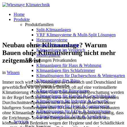
Home
Produkte
Produktfamilien
Split-Klimaanlagen
VRF Klimasysteme & Mulit-Split Lösungen
Heizungssysteme
Neubau ohne Klimaanlage? Warum
Smarte Klimasteuerung
Klimaanlagen im Vergleich
Bauen ohne Klimatisierung nicht mehr
Musterpakete
zeitgemäß ist
Anwendungen Privatkunden
Klimaanlagen für Haus & Wohnung
Klimaanlagen fürs Schlafzimmer
in
Wissen
Klimalösungen für Dachgeschoss & Wintergarten
Klimaanlagen fürs Büro
Immer noch wird bei Neubauten in Österreich und Deutschland im
Anwendungen Gewerbe
gewerblichen wie im privaten Bereich oft auf eine vorinstallierte
Klimaanlagen für Büroräume
Klimatisierung verzichtet. Gute Dämmung und Beschattung werden
Klimaanlagen für Handel & Geschäftslokale
in der Regel berücksichtigt, diese reichen aber bei den steigenden
Klimalösungen für Industrie & Gewerbe
Durchschnittstemperaturen nicht mehr aus, vor allem bei immer
Klimalösungen für Hotel & Gastronomie
häufigeren Sommertagen über 30 Grad Celsius. Wenn Neubauten
Klimalösungen für EDV- & Serverräume
ohne Klimaanlage errichtet werden, ist die Begründung häufig, dass
Klimalösungen für Ärzte & Apotheken
die Errichtungs- sowie die Energiekosten dafür zu hoch sein
Services
könnten. Auch Bedenken wegen der Hygiene und der Schädlichkeit
Basis-Services