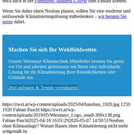
etwa auch in der
Panasonic Aquarea L-Serie
zum Einsatz kommt.
Wenn Sie daher einen Neubau planen, sollten Sie eine moderne und
umfassende Klimatisierungslösung mitbedenken –
wir beraten Sie
gerne
dabei.
Machen Sie sich Ihr Wohlfühlwetter.
Unsere Wiesmayr Klimatechnik Mitarbeiter beraten Sie gerne
vor Ort und arbeiten gemeinsam mit Ihnen eine individuelle
Lösung für die Klimatisierung Ihrer Räumlichkeiten oder
Gebäude aus.
Jetzt anfragen & Termin vereinbaren!
https://zwei.at/wp-content/uploads/2025/04/hausbau_1920.jpg
1259
1920
Fabian Paschl
https://zwei.at/wp-
content/uploads/2019/05/Wiesmayr_Logo_small-300x138.png
Fabian Paschl
2025-04-10 16:01:29
2026-05-07 14:59:51
Neubau
ohne Klimaanlage? Warum Bauen ohne Klimatisierung nicht mehr
zeitgemäß ist