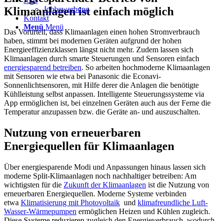
Jobs
Klimaanlagen ist einfach möglich
Jobbewerbung
Kontakt
Menü
Menü
Das Vorurteil, dass Klimaanlagen einen hohen Stromverbrauch
haben, stimmt bei modernen Geräten aufgrund der hohen
Energieeffizienzklassen längst nicht mehr. Zudem lassen sich
Klimaanlagen durch smarte Steuerungen und Sensoren einfach
energiesparend betreiben
. So arbeiten hochmoderne Klimaanlagen
mit Sensoren wie etwa bei Panasonic die Econavi-
Sonnenlichtsensoren, mit Hilfe derer die Anlagen die benötigte
Kühlleistung selbst anpassen. Intelligente Steuerungssysteme via
App ermöglichen ist, bei einzelnen Geräten auch aus der Ferne die
Temperatur anzupassen bzw. die Geräte an- und auszuschalten.
Nutzung von erneuerbaren
Energiequellen für Klimaanlagen
Über energiesparende Modi und Anpassungen hinaus lassen sich
moderne Split-Klimaanlagen noch nachhaltiger betreiben: Am
wichtigsten für die
Zukunft der Klimaanlagen
ist die Nutzung von
erneuerbaren Energiequellen. Moderne Systeme verbinden
etwa
Klimatisierung mit Photovoltaik
und
klimafreundliche Luft-
Wasser-Wärmepumpen
ermöglichen Heizen und Kühlen zugleich.
Diese Systeme reduzieren zugleich den Energieverbrauch, wodurch