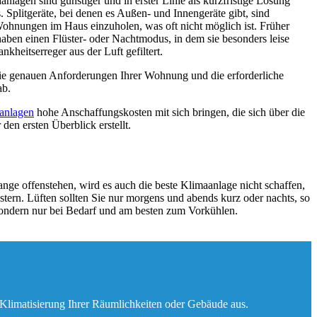
agen sind günstiger und in erster Linie als kurzfristige Lösung
plitgeräte, bei denen es Außen- und Innengeräte gibt, sind
 Wohnungen im Haus einzuholen, was oft nicht möglich ist. Früher
ben einen Flüster- oder Nachtmodus, in dem sie besonders leise
kheitserreger aus der Luft gefiltert.
 Die genauen Anforderungen Ihrer Wohnung und die erforderliche
ab.
aanlagen
hohe Anschaffungskosten mit sich bringen, die sich über die
den ersten Überblick erstellt.
nge offenstehen, wird es auch die beste Klimaanlage nicht schaffen,
tern. Lüften sollten Sie nur morgens und abends kurz oder nachts, so
, sondern nur bei Bedarf und am besten zum Vorkühlen.
 Klimatisierung Ihrer Räumlichkeiten oder Gebäude aus.