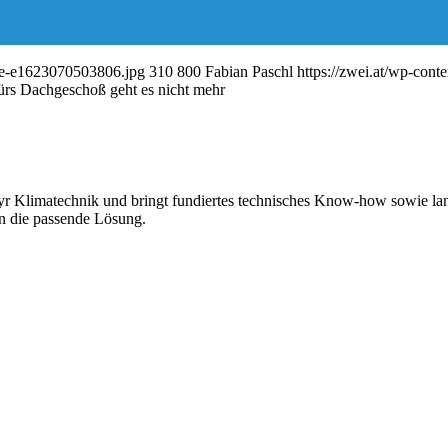
age-e1623070503806.jpg
310
800
Fabian Paschl
https://zwei.at/wp-co
rs Dachgeschoß geht es nicht mehr
ayr Klimatechnik und bringt fundiertes technisches Know-how sowie lan
n die passende Lösung.