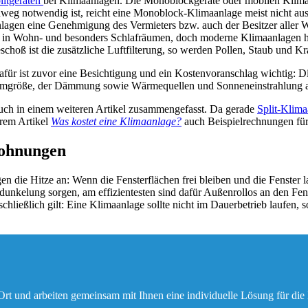
litgeräten
bei Klimaanlagen. Die Monoblockgeräte oder mobilen Klimaanl
 notwendig ist, reicht eine Monoblock-Klimaanlage meist nicht aus. S
aanlagen eine Genehmigung des Vermieters bzw. auch der Besitzer aller
g in Wohn- und besonders Schlafräumen, doch moderne Klimaanlagen ha
oß ist die zusätzliche Luftfilterung, so werden Pollen, Staub und Kran
dafür ist zuvor eine Besichtigung und ein Kostenvoranschlag wichtig:
aumgröße, der Dämmung sowie Wärmequellen und Sonneneinstrahlung 
auch in einem weiteren Artikel zusammengefasst. Da gerade
Split-Klim
erem Artikel
Was kostet eine Klimaanlage?
auch Beispielrechnungen für 
wohnungen
die Hitze an: Wenn die Fensterflächen frei bleiben und die Fenster la
nkelung sorgen, am effizientesten sind dafür Außenrollos an den Fens
schließlich gilt: Eine Klimaanlage sollte nicht im Dauerbetrieb laufen
rt und arbeiten gemeinsam mit Ihnen eine individuelle Lösung für die