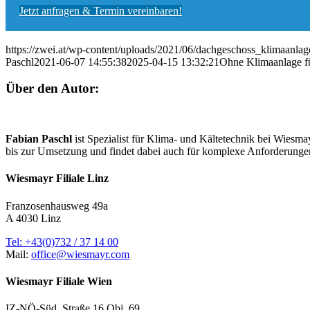
Jetzt anfragen & Termin vereinbaren!
https://zwei.at/wp-content/uploads/2021/06/dachgeschoss_klimaanl
Paschl
2021-06-07 14:55:38
2025-04-15 13:32:21
Ohne Klimaanlage fü
Über den Autor:
Fabian Paschl
ist Spezialist für Klima- und Kältetechnik bei Wiesm
bis zur Umsetzung und findet dabei auch für komplexe Anforderunge
Wiesmayr Filiale Linz
Franzosenhausweg 49a
A 4030 Linz
Tel: +43(0)732 / 37 14 00
Mail:
office@wiesmayr.com
Wiesmayr Filiale Wien
IZ-NÖ-Süd, Straße 16 Obj. 69