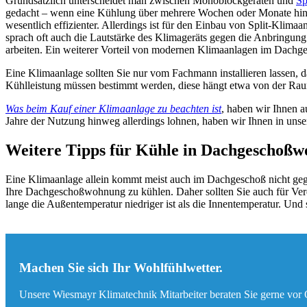
Grundsätzlich unterscheidet man zwischen Monoblockgeräten und
Sp
gedacht – wenn eine Kühlung über mehrere Wochen oder Monate hinweg
wesentlich effizienter. Allerdings ist für den Einbau von Split-Klim
sprach oft auch die Lautstärke des Klimageräts gegen die Anbringun
arbeiten. Ein weiterer Vorteil von modernen Klimaanlagen im Dachgesch
Eine Klimaanlage sollten Sie nur vom Fachmann installieren lassen, 
Kühlleistung müssen bestimmt werden, diese hängt etwa von der R
Was beim Kauf einer Klimaanlage zu beachten ist
, haben wir Ihnen 
Jahre der Nutzung hinweg allerdings lohnen, haben wir Ihnen in uns
Weitere Tipps für Kühle in Dachgeschoß
Eine Klimaanlage allein kommt meist auch im Dachgeschoß nicht gegen 
Ihre Dachgeschoßwohnung zu kühlen. Daher sollten Sie auch für Verdu
lange die Außentemperatur niedriger ist als die Innentemperatur. Und 
Machen Sie sich Ihr Wohlfühlwetter.
Unsere Wiesmayr Klimatechnik Mitarbeiter beraten Sie gerne vor O