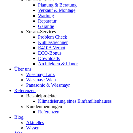
Planung & Beratung
Verkauf & Montage
Wartung
Reparatur
Garantie
Zusatz-Services
Problem Check
Kühllastrechner
R410A Verbot
ECO-Bonus
Downloads
Architekten & Planer
Über uns
Wiesmayr Linz
Wiesmayr Wien
Panasonic & Wiesmayr
Referenzen
Beispielprojekte
Klimatisierung eines Einfamilienhauses
Kundenmeinungen
Referenzen
Blog
Aktuelles
Wissen