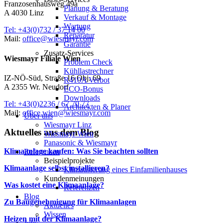
Franzosenhausweg 49a
Planung & Beratung
A 4030 Linz
Verkauf & Montage
Wartung
Tel: +43(0)732 / 37 14 00
Reparatur
Mail:
office@wiesmayr.com
Garantie
Zusatz-Services
Wiesmayr Filiale Wien
Problem Check
Kühllastrechner
IZ-NÖ-Süd, Straße 16 Obj. 69
R410A Verbot
A 2355 Wr. Neudorf
ECO-Bonus
Downloads
Tel: +43(0)2236 / 67 70 77
Architekten & Planer
Mail:
office.wien@wiesmayr.com
Über uns
Wiesmayr Linz
Aktuelles aus dem Blog
Wiesmayr Wien
Panasonic & Wiesmayr
Klimaanlage kaufen: Was Sie beachten sollten
Referenzen
Beispielprojekte
Klimaanlage selbst installieren?
Klimatisierung eines Einfamilienhauses
Kundenmeinungen
Was kostet eine Klimaanlage?
Referenzen
Blog
Zu Baugenehmigung für Klimaanlagen
Aktuelles
Wissen
Heizen mit der Klimaanlage?