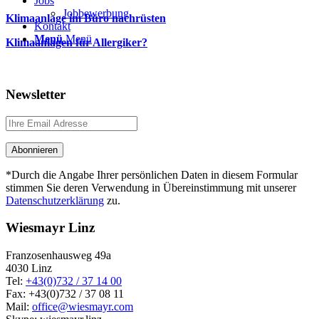
Jobs
Jobbewerbung
Klimaanlage im Büro nachrüsten
Kontakt
Menü
Menü
Klimaanlagen für Allergiker?
Newsletter
*Durch die Angabe Ihrer persönlichen Daten in diesem Formular
stimmen Sie deren Verwendung in Übereinstimmung mit unserer
Datenschutzerklärung
zu.
Wiesmayr Linz
Franzosenhausweg 49a
4030 Linz
Tel:
+43(0)732 / 37 14 00
Fax: +43(0)732 / 37 08 11
Mail:
office@wiesmayr.com