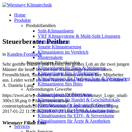
Home
Produkte
Produktfamilien
Split-Klimaanlagen
VRF Klimasysteme & Mulit-Split Lösungen
Steuerberater Peither
Heizungssysteme
Smarte Klimasteuerung
Klimaanlagen im Vergleich
in
Kunden-Feedback
Musterpakete
Anwendungen Privatkunden
Sehr geehrte Damen und Herren, ein großes Lob an die zwei jungen
Klimaanlagen für Haus & Wohnung
Männer die heute bei uns eine Klimaanlage montiert haben.
Klimaanlagen fürs Schlafzimmer
Freundlichkeit, Sauberkeit und Können zeichnen Ihre Mitarbeiter
Klimalösungen für Dachgeschoss & Wintergarten
aus. Leider weiss ich Ihre Namen nicht. Mit freundlichen Grüßen i.
Klimaanlagen fürs Büro
A. Daniela Lang
Anwendungen Gewerbe
Klimaanlagen für Büroräume
https://zwei.at/wp-content/uploads/2019/05/Wiesmayr_Logo_small-
Klimaanlagen für Handel & Geschäftslokale
300x138.png
0
0
https://zwei.at/wp-
Klimalösungen für Industrie & Gewerbe
content/uploads/2019/05/Wiesmayr_Logo_small-300x138.png
Klimalösungen für Hotel & Gastronomie
2017-01-22 11:52:06
2019-07-23 16:45:27
Steuerberater Peither
Klimalösungen für EDV- & Serverräume
Klimalösungen für Ärzte & Apotheken
Wiesmayr Filiale Linz
Services
Basis-Services