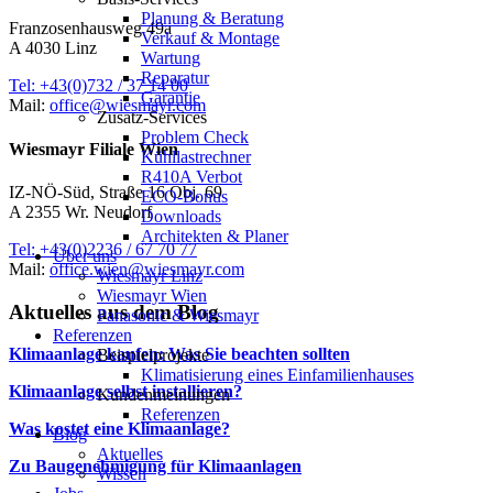
Planung & Beratung
Franzosenhausweg 49a
Verkauf & Montage
A 4030 Linz
Wartung
Reparatur
Tel: +43(0)732 / 37 14 00
Garantie
Mail:
office@wiesmayr.com
Zusatz-Services
Problem Check
Wiesmayr Filiale Wien
Kühllastrechner
R410A Verbot
IZ-NÖ-Süd, Straße 16 Obj. 69
ECO-Bonus
A 2355 Wr. Neudorf
Downloads
Architekten & Planer
Tel: +43(0)2236 / 67 70 77
Über uns
Mail:
office.wien@wiesmayr.com
Wiesmayr Linz
Wiesmayr Wien
Aktuelles aus dem Blog
Panasonic & Wiesmayr
Referenzen
Klimaanlage kaufen: Was Sie beachten sollten
Beispielprojekte
Klimatisierung eines Einfamilienhauses
Klimaanlage selbst installieren?
Kundenmeinungen
Referenzen
Was kostet eine Klimaanlage?
Blog
Aktuelles
Zu Baugenehmigung für Klimaanlagen
Wissen