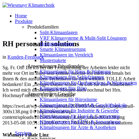
Home
Produkte
Produktfamilien
Split-Klimaanlagen
VRF Klimasysteme & Mulit-Split Lösungen
RH personal it solutions
Heizungssysteme
Smarte Klimasteuerung
Klimaanlagen im Vergleich
in
Kunden-Feedback
Musterpakete
Anwendungen Privatkunden
Sg. Fr. Ott! Da ich bei der Fertigstellung der Arbeiten leider nicht
Klimaanlagen für Haus & Wohnung
mehr vor Ort im Büro sein konnte, möchte ich mich nochmals bei
Klimaanlagen fürs Schlafzimmer
Ihnen & den ausführen Technikern für dich wirklich TOLLE Arbeit
Klimalösungen für Dachgeschoss & Wintergarten
bedanken! Ein „riesiges Danke schön“ & Lob für Ihre Mitarbeiter!
Klimaanlagen fürs Büro
Ich werd mich diesbezüglich Morgen auch nochmal bei Hrn.
Anwendungen Gewerbe
Hochmayr melden; LG R. Hofstätter
Klimaanlagen für Büroräume
Klimaanlagen für Handel & Geschäftslokale
https://zwei.at/wp-content/uploads/2019/05/Wiesmayr_Logo_small-
Klimalösungen für Industrie & Gewerbe
300x138.png
0
0
https://zwei.at/wp-
Klimalösungen für Hotel & Gastronomie
content/uploads/2019/05/Wiesmayr_Logo_small-300x138.png
Klimalösungen für EDV- & Serverräume
2013-05-08 10:51:11
2019-07-23 17:00:02
RH personal it solutions
Klimalösungen für Ärzte & Apotheken
Services
Wiesmayr Filiale Linz
Basis-Services