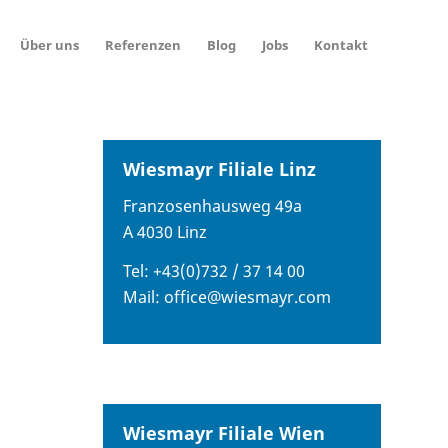
Über uns
Referenzen
Blog
Jobs
Kontakt
Wiesmayr Filiale Linz
Franzosenhausweg 49a
A 4030 Linz
Tel: +43(0)732 / 37 14 00
Mail:
office@wiesmayr.com
Wiesmayr Filiale Wien