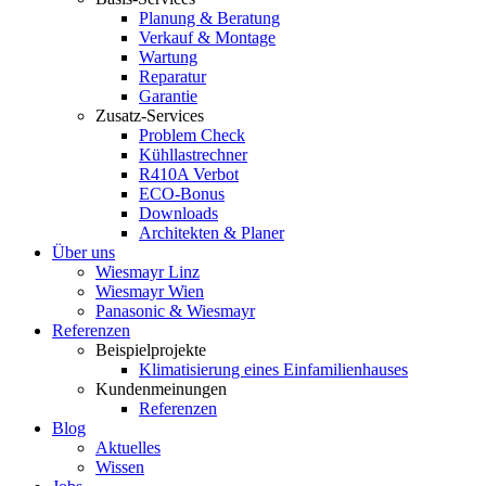
Planung & Beratung
Verkauf & Montage
Wartung
Reparatur
Garantie
Zusatz-Services
Problem Check
Kühllastrechner
R410A Verbot
ECO-Bonus
Downloads
Architekten & Planer
Über uns
Wiesmayr Linz
Wiesmayr Wien
Panasonic & Wiesmayr
Referenzen
Beispielprojekte
Klimatisierung eines Einfamilienhauses
Kundenmeinungen
Referenzen
Blog
Aktuelles
Wissen