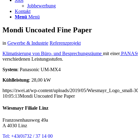
Jobs
Jobbewerbung
Kontakt
Menü
Menü
Mondi Uncoated Fine Paper
in
Gewerbe & Industrie
Referenzprojekt
Klimatisierung von Büro- und Besprechungsräume
mit einer
PANASO
verschiedenen Leistungsstufen.
System
: Panasonic UM-MX4
Kühlleistung
: 28,00 kW
https://zwei.at/wp-content/uploads/2019/05/Wiesmayr_Logo_small-
10:05:13
Mondi Uncoated Fine Paper
Wiesmayr Filiale Linz
Franzosenhausweg 49a
A 4030 Linz
Tel: +43(0)732 / 37 14 00