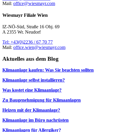
Mail:
office@wiesmayr.com
Wiesmayr Filiale Wien
IZ-NÖ-Süd, Straße 16 Obj. 69
A 2355 Wr. Neudorf
Tel: +43(0)2236 / 67 70 77
Mail:
office.wien@wiesmayr.com
Aktuelles aus dem Blog
Klimaanlage kaufen: Was Sie beachten sollten
Klimaanlage selbst installieren?
Was kostet eine Klimaanlage?
Zu Baugenehmigung für Klimaanlagen
Heizen mit der Klimaanlage?
Klimaanlage im Büro nachrüsten
Klimaanlagen für Allergiker?