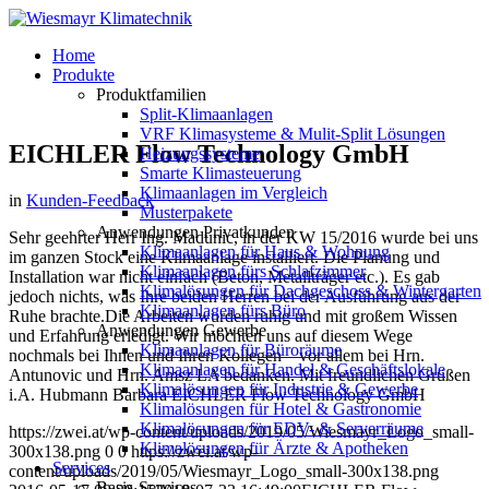
Home
Produkte
Produktfamilien
Split-Klimaanlagen
VRF Klimasysteme & Mulit-Split Lösungen
EICHLER Flow Technology GmbH
Heizungssysteme
Smarte Klimasteuerung
Klimaanlagen im Vergleich
in
Kunden-Feedback
Musterpakete
Anwendungen Privatkunden
Sehr geehrter Herr Ing. Madunic, in der KW 15/2016 wurde bei uns
Klimaanlagen für Haus & Wohnung
im ganzen Stock eine Klimaanlage installiert. Die Planung und
Klimaanlagen fürs Schlafzimmer
Installation war nicht einfach (Beton, Metallträger etc.). Es gab
Klimalösungen für Dachgeschoss & Wintergarten
jedoch nichts, was Ihre beiden Herren bei der Ausführung aus der
Klimaanlagen fürs Büro
Ruhe brachte.Die Arbeiten wurden ruhig und mit großem Wissen
Anwendungen Gewerbe
und Erfahrung erledigt. Wir möchten uns auf diesem Wege
Klimaanlagen für Büroräume
nochmals bei Ihnen und Ihren Kollegen – vor allem bei Hrn.
Klimaanlagen für Handel & Geschäftslokale
Antunovic und Hrn. Amsz LA bedanken. Mit freundlichen Grüßen
Klimalösungen für Industrie & Gewerbe
i.A. Hubmann Barbara EICHLER Flow Technology GmbH
Klimalösungen für Hotel & Gastronomie
Klimalösungen für EDV- & Serverräume
https://zwei.at/wp-content/uploads/2019/05/Wiesmayr_Logo_small-
Klimalösungen für Ärzte & Apotheken
300x138.png
0
0
https://zwei.at/wp-
Services
content/uploads/2019/05/Wiesmayr_Logo_small-300x138.png
Basis-Services