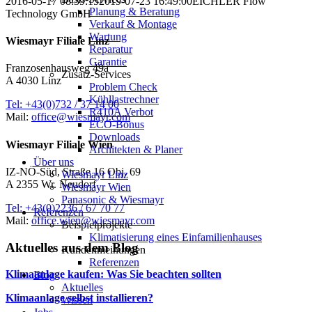
2016-05-17 08:39:15
2019-07-23 16:49:00
EICHLER Flow
Planung & Beratung
Technology GmbH
Verkauf & Montage
Wartung
Wiesmayr Filiale Linz
Reparatur
Garantie
Franzosenhausweg 49a
Zusatz-Services
A 4030 Linz
Problem Check
Kühllastrechner
Tel: +43(0)732 / 37 14 00
R410A Verbot
Mail:
office@wiesmayr.com
ECO-Bonus
Downloads
Wiesmayr Filiale Wien
Architekten & Planer
Über uns
IZ-NÖ-Süd, Straße 16 Obj. 69
Wiesmayr Linz
A 2355 Wr. Neudorf
Wiesmayr Wien
Panasonic & Wiesmayr
Tel: +43(0)2236 / 67 70 77
Referenzen
Mail:
office.wien@wiesmayr.com
Beispielprojekte
Klimatisierung eines Einfamilienhauses
Aktuelles aus dem Blog
Kundenmeinungen
Referenzen
Klimaanlage kaufen: Was Sie beachten sollten
Blog
Aktuelles
Klimaanlage selbst installieren?
Wissen