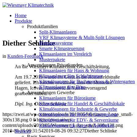
Home
Produkte
Produktfamilien
Split-Klimaanlagen
VRF Klimasysteme & Mulit-Split Lösungen
Diether Schlinke
Heizungssysteme
Smarte Klimasteuerung
Klimaanlagen im Vergleich
in
Kunden-Feedback
Musterpakete
Anwendungen Privatkunden
An die Wiesmayr Klimatechnik Geschäftsleitung,
Klimaanlagen für Haus & Wohnung
Klimaanlagen fürs Schlafzimmer
Am 19.7.2019 wurde Ihr Gerät in die Römerfeldstraße
Klimalösungen für Dachgeschoss & Wintergarten
geliefert. Ich möchte erwähnen, dass die Monteure
Klimaanlagen fürs Büro
Hagen, Icovac, Antonovic & Vasi hervorragend
Anwendungen Gewerbe
gearbeitet haben.
Klimaanlagen für Büroräume
Klimaanlagen für Handel & Geschäftslokale
Dipl. Ing. Diether Schlinke
Klimalösungen für Industrie & Gewerbe
https://zwei.at/wp-content/uploads/2019/05/Wiesmayr_Logo_small-
Klimalösungen für Hotel & Gastronomie
300x138.png
0
0
https://zwei.at/wp-
Klimalösungen für EDV- & Serverräume
content/uploads/2019/05/Wiesmayr_Logo_small-300x138.png
Klimalösungen für Ärzte & Apotheken
2019-08-26 09:31:54
2019-08-26 09:32:27
Diether Schlinke
Services
Basis-Services