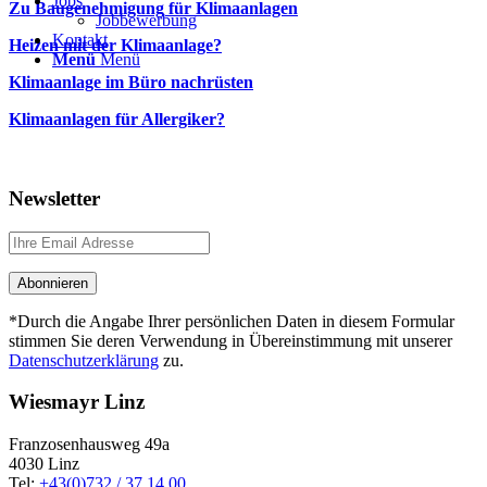
Jobs
Zu Baugenehmigung für Klimaanlagen
Jobbewerbung
Kontakt
Heizen mit der Klimaanlage?
Menü
Menü
Klimaanlage im Büro nachrüsten
Klimaanlagen für Allergiker?
Newsletter
*Durch die Angabe Ihrer persönlichen Daten in diesem Formular
stimmen Sie deren Verwendung in Übereinstimmung mit unserer
Datenschutzerklärung
zu.
Wiesmayr Linz
Franzosenhausweg 49a
4030 Linz
Tel:
+43(0)732 / 37 14 00