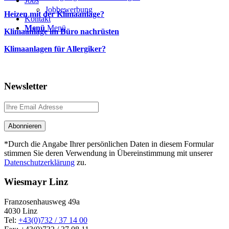
Jobs
Jobbewerbung
Heizen mit der Klimaanlage?
Kontakt
Menü
Menü
Klimaanlage im Büro nachrüsten
Klimaanlagen für Allergiker?
Newsletter
*Durch die Angabe Ihrer persönlichen Daten in diesem Formular
stimmen Sie deren Verwendung in Übereinstimmung mit unserer
Datenschutzerklärung
zu.
Wiesmayr Linz
Franzosenhausweg 49a
4030 Linz
Tel:
+43(0)732 / 37 14 00