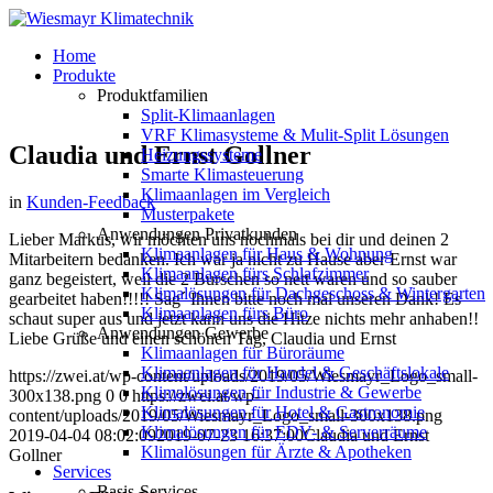
Home
Produkte
Produktfamilien
Split-Klimaanlagen
VRF Klimasysteme & Mulit-Split Lösungen
Claudia und Ernst Gollner
Heizungssysteme
Smarte Klimasteuerung
Klimaanlagen im Vergleich
in
Kunden-Feedback
Musterpakete
Anwendungen Privatkunden
Lieber Markus, wir möchten uns nochmals bei dir und deinen 2
Klimaanlagen für Haus & Wohnung
Mitarbeitern bedanken. Ich war ja nicht zu Hause aber Ernst war
Klimaanlagen fürs Schlafzimmer
ganz begeistert, weil die 2 Burschen so nett waren und so sauber
Klimalösungen für Dachgeschoss & Wintergarten
gearbeitet haben!!!!! Sag´ Ihnen bitte noch mal unseren Dank! Es
Klimaanlagen fürs Büro
schaut super aus und jetzt kann uns die Hitze nichts mehr anhaben!!
Anwendungen Gewerbe
Liebe Grüße und einen schönen Tag, Claudia und Ernst
Klimaanlagen für Büroräume
Klimaanlagen für Handel & Geschäftslokale
https://zwei.at/wp-content/uploads/2019/05/Wiesmayr_Logo_small-
Klimalösungen für Industrie & Gewerbe
300x138.png
0
0
https://zwei.at/wp-
Klimalösungen für Hotel & Gastronomie
content/uploads/2019/05/Wiesmayr_Logo_small-300x138.png
Klimalösungen für EDV- & Serverräume
2019-04-04 08:02:09
2019-07-23 16:37:00
Claudia und Ernst
Klimalösungen für Ärzte & Apotheken
Gollner
Services
Basis-Services