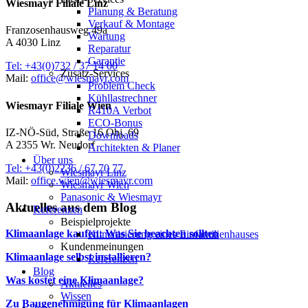
Wiesmayr Filiale Linz
Planung & Beratung
Verkauf & Montage
Franzosenhausweg 49a
Wartung
A 4030 Linz
Reparatur
Garantie
Tel: +43(0)732 / 37 14 00
Zusatz-Services
Mail:
office@wiesmayr.com
Problem Check
Kühllastrechner
Wiesmayr Filiale Wien
R410A Verbot
ECO-Bonus
IZ-NÖ-Süd, Straße 16 Obj. 69
Downloads
A 2355 Wr. Neudorf
Architekten & Planer
Über uns
Tel: +43(0)2236 / 67 70 77
Wiesmayr Linz
Mail:
office.wien@wiesmayr.com
Wiesmayr Wien
Panasonic & Wiesmayr
Aktuelles aus dem Blog
Referenzen
Beispielprojekte
Klimaanlage kaufen: Was Sie beachten sollten
Klimatisierung eines Einfamilienhauses
Kundenmeinungen
Klimaanlage selbst installieren?
Referenzen
Blog
Was kostet eine Klimaanlage?
Aktuelles
Wissen
Zu Baugenehmigung für Klimaanlagen