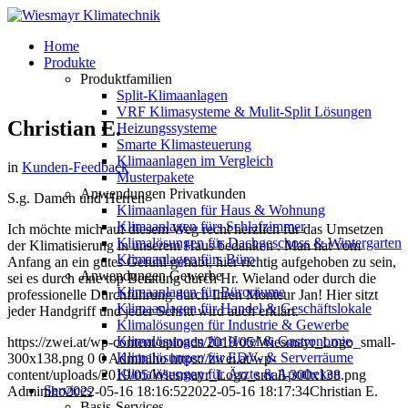
Home
Produkte
Produktfamilien
Split-Klimaanlagen
VRF Klimasysteme & Mulit-Split Lösungen
Christian E.
Heizungssysteme
Smarte Klimasteuerung
Klimaanlagen im Vergleich
in
Kunden-Feedback
Musterpakete
Anwendungen Privatkunden
S.g. Damen und Herren
Klimaanlagen für Haus & Wohnung
Klimaanlagen fürs Schlafzimmer
Ich möchte mich auf diesem Weg recht herzlich für das Umsetzen
Klimalösungen für Dachgeschoss & Wintergarten
der Klimatisierung in unserem Haus bedanken . Man hat vom
Klimaanlagen fürs Büro
Anfang an ein gutes Gefühl gehabt, hier richtig aufgehoben zu sein,
Anwendungen Gewerbe
sei es durch eine top Beratung durch Hr. Wieland oder durch die
Klimaanlagen für Büroräume
professionelle Durchführung durch Ihren Monteur Jan! Hier sitzt
Klimaanlagen für Handel & Geschäftslokale
jeder Handgriff und jeder Schritt wird auch erklärt.
Klimalösungen für Industrie & Gewerbe
Klimalösungen für Hotel & Gastronomie
https://zwei.at/wp-content/uploads/2019/05/Wiesmayr_Logo_small-
Klimalösungen für EDV- & Serverräume
300x138.png
0
0
Adminiho
https://zwei.at/wp-
Klimalösungen für Ärzte & Apotheken
content/uploads/2019/05/Wiesmayr_Logo_small-300x138.png
Services
Adminiho
2022-05-16 18:16:52
2022-05-16 18:17:34
Christian E.
Basis-Services