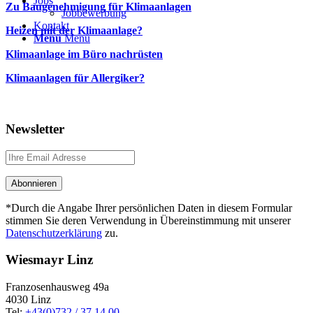
Jobs
Zu Baugenehmigung für Klimaanlagen
Jobbewerbung
Kontakt
Heizen mit der Klimaanlage?
Menü
Menü
Klimaanlage im Büro nachrüsten
Klimaanlagen für Allergiker?
Newsletter
*Durch die Angabe Ihrer persönlichen Daten in diesem Formular
stimmen Sie deren Verwendung in Übereinstimmung mit unserer
Datenschutzerklärung
zu.
Wiesmayr Linz
Franzosenhausweg 49a
4030 Linz
Tel:
+43(0)732 / 37 14 00