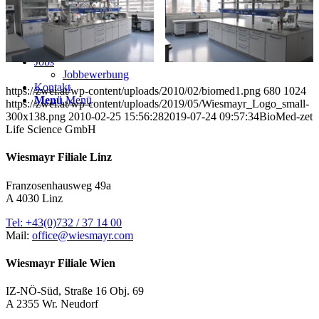
Referenzen
Blog
Aktuelles
Wissen
Jobs
Jobbewerbung
Kontakt
https://zwei.at/wp-content/uploads/2010/02/biomed1.png
680
1024
Menü
Menü
https://zwei.at/wp-content/uploads/2019/05/Wiesmayr_Logo_small-
300x138.png
2010-02-25 15:56:28
2019-07-24 09:57:34
BioMed-zet
Life Science GmbH
Wiesmayr Filiale Linz
Franzosenhausweg 49a
A 4030 Linz
Tel: +43(0)732 / 37 14 00
Mail:
office@wiesmayr.com
Wiesmayr Filiale Wien
IZ-NÖ-Süd, Straße 16 Obj. 69
A 2355 Wr. Neudorf