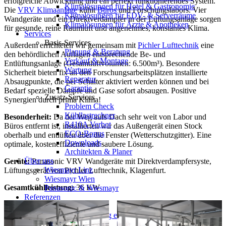
erfolgreiche Abwicklung und ein perfekt funktionierendes System.
Klimalösungen für Hotel & Gastronomie
Die
VRV Klimaanlage
kühlt
Büros
und Forschungslabors. Vier
Klimalösungen für EDV- & Serverräume
Wandgeräte und ein Direktverdampfer in der Lüftungsanlage sorgen
Klimalösungen für Ärzte & Apotheken
für gesunde, reine Raumluft und angenehmes, konstantes Klima.
Services
Basis-Services
Außerdem errichteten wir gemeinsam mit
Pichler Lufttechnik
eine
Planung & Beratung
den behördlichen Auflagen entsprechende Be- und
Verkauf & Montage
Entlüftungsanlage (Gesamtluftvolumen: 6.500m³). Besondere
Wartung
Sicherheit bieten fix an den Forschungsarbeitsplätzen installierte
Reparatur
Absaugpunkte, die per Schalter aktiviert werden können und bei
Garantie
Bedarf spezielle Dämpfe und Gase sofort absaugen. Positive
Zusatz-Services
Synergien durch prima Klima!
Problem Check
Kühllastrechner
Besonderheit:
Da der Weg aufs Dach sehr weit von Labor und
R410A Verbot
Büros entfernt ist, installierten wir das Außengerät einen Stock
ECO-Bonus
oberhalb und entlüften über die Fenster (Wetterschutzgitter). Eine
Downloads
optimale, kosteneffiziente und saubere Lösung.
Architekten & Planer
Über uns
Geräte:
Panasonic VRV Wandgeräte mit Direktverdampfersyste,
Wiesmayr Linz
Lüftungsgerät von Pichler Lufttechnik, Klagenfurt.
Wiesmayr Wien
Gesamtkühlleistung:
36 KW
Panasonic & Wiesmayr
Referenzen
Beispielprojekte
Klimatisierung eines Einfamilienhauses
Kundenmeinungen