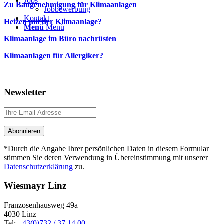
Jobs
Zu Baugenehmigung für Klimaanlagen
Jobbewerbung
Kontakt
Heizen mit der Klimaanlage?
Menü
Menü
Klimaanlage im Büro nachrüsten
Klimaanlagen für Allergiker?
Newsletter
*Durch die Angabe Ihrer persönlichen Daten in diesem Formular
stimmen Sie deren Verwendung in Übereinstimmung mit unserer
Datenschutzerklärung
zu.
Wiesmayr Linz
Franzosenhausweg 49a
4030 Linz
Tel:
+43(0)732 / 37 14 00