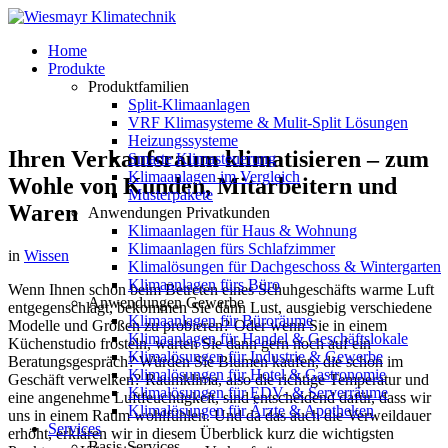
Home
Produkte
Produktfamilien
Split-Klimaanlagen
VRF Klimasysteme & Mulit-Split Lösungen
Heizungssysteme
Ihren Verkaufsraum klimatisieren – zum
Smarte Klimasteuerung
Klimaanlagen im Vergleich
Wohle von Kunden, Mitarbeitern und
Musterpakete
Waren
Anwendungen Privatkunden
Klimaanlagen für Haus & Wohnung
Klimaanlagen fürs Schlafzimmer
in
Wissen
Klimalösungen für Dachgeschoss & Wintergarten
Klimaanlagen fürs Büro
Wenn Ihnen schon beim Betreten eines Schuhgeschäfts warme Luft
Anwendungen Gewerbe
entgegenschlägt, bekommen Sie dann Lust, ausgiebig verschiedene
Klimaanlagen für Büroräume
Modelle und Größen zu probieren? Oder wenn Sie in einem
Klimaanlagen für Handel & Geschäftslokale
Küchenstudio frösteln, warten Sie dann gern noch auf ein
Klimalösungen für Industrie & Gewerbe
Beratungsgespräch? Würden Sie Blumen kaufen, die schon im
Klimalösungen für Hotel & Gastronomie
Geschäft verwelken? Raumklima, also die richtige Temperatur und
Klimalösungen für EDV- & Serverräume
eine angenehme Luftfeuchtigkeit, sind entscheidend dafür, dass wir
Klimalösungen für Ärzte & Apotheken
uns in einem Raum wohlfühlen. Und da das auch die Verweildauer
Services
erhöht, erklären wir in diesem Überblick kurz die wichtigsten
Basis-Services