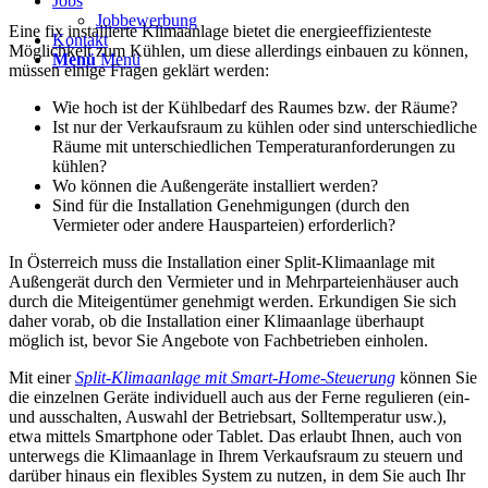
Jobs
Jobbewerbung
Eine fix installierte Klimaanlage bietet die energieeffizienteste
Kontakt
Möglichkeit zum Kühlen, um diese allerdings einbauen zu können,
Menü
Menü
müssen einige Fragen geklärt werden:
Wie hoch ist der Kühlbedarf des Raumes bzw. der Räume?
Ist nur der Verkaufsraum zu kühlen oder sind unterschiedliche
Räume mit unterschiedlichen Temperaturanforderungen zu
kühlen?
Wo können die Außengeräte installiert werden?
Sind für die Installation Genehmigungen (durch den
Vermieter oder andere Hausparteien) erforderlich?
In Österreich muss die Installation einer Split-Klimaanlage mit
Außengerät durch den Vermieter und in Mehrparteienhäuser auch
durch die Miteigentümer genehmigt werden. Erkundigen Sie sich
daher vorab, ob die Installation einer Klimaanlage überhaupt
möglich ist, bevor Sie Angebote von Fachbetrieben einholen.
Mit einer
Split-Klimaanlage mit Smart-Home-Steuerung
können Sie
die einzelnen Geräte individuell auch aus der Ferne regulieren (ein-
und ausschalten, Auswahl der Betriebsart, Solltemperatur usw.),
etwa mittels Smartphone oder Tablet. Das erlaubt Ihnen, auch von
unterwegs die Klimaanlage in Ihrem Verkaufsraum zu steuern und
darüber hinaus ein flexibles System zu nutzen, in dem Sie auch Ihr