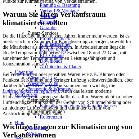
Punkte zur Klimatisierung von Verkaufsräumen.
Planung & Beratung
Verkauf & Montage
Warum Sie Ihren Verkaufsraum
Wartung
klimatisieren sollten
Reparatur
Garantie
Zusatz-Services
Da die Hitzetage in den letzten Jahren immer mehr werden, ist es
Problem Check
unerlässlich, im Sommer für Klimatisierung zu sorgen, sowohl für
Kühllastrechner
die Mitarbeiter als auch für Kunden. In Arbeitsräumen liegt die
R410A Verbot
ideale Temperatur üblicherweise zwischen 18 und 22 Grad, mit
ECO-Bonus
zunehmender Temperatur nehmen Leistungsfähigkeit und
Downloads
Konzentration stark ab.
Architekten & Planer
Über uns
Bei verderblichen oder sensiblen Waren wie z.B. Blumen oder
Wiesmayr Linz
Feinkost ist Kühlung und geringer Luftzug selbstverständlich, aber
Wiesmayr Wien
darüber hinaus ist es in Verkaufsräumen auch wichtig, die
Panasonic & Wiesmayr
Luftfeuchtigkeit zu regulieren
. Auch das leisten moderne
Referenzen
Klimaanlagen und sorgen so dafür, dass Ihre Waren nicht zu hoher
Beispielprojekte
Luftfeuchtigkeit und damit der Gefahr von Schimmelbildung oder
Klimatisierung eines Einfamilienhauses
zu niedriger Luftfeuchtigkeit und damit der Gefahr von
Kundenmeinungen
Austrocknung ausgesetzt sind.
Referenzen
Blog
Wichtige Fragen zur Klimatisierung von
Aktuelles
Verkaufsräumen
Wissen