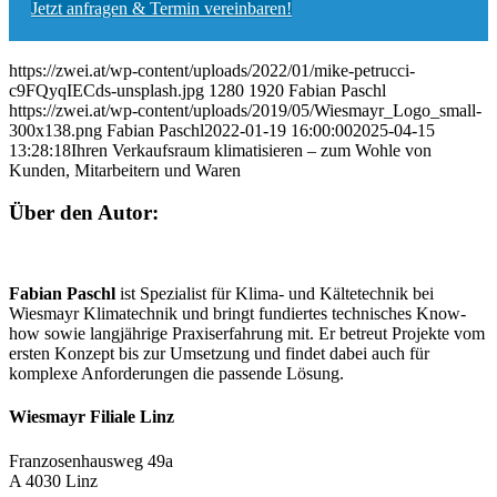
Jetzt anfragen & Termin vereinbaren!
https://zwei.at/wp-content/uploads/2022/01/mike-petrucci-
c9FQyqIECds-unsplash.jpg
1280
1920
Fabian Paschl
https://zwei.at/wp-content/uploads/2019/05/Wiesmayr_Logo_small-
300x138.png
Fabian Paschl
2022-01-19 16:00:00
2025-04-15
13:28:18
Ihren Verkaufsraum klimatisieren – zum Wohle von
Kunden, Mitarbeitern und Waren
Über den Autor:
Fabian Paschl
ist Spezialist für Klima- und Kältetechnik bei
Wiesmayr Klimatechnik und bringt fundiertes technisches Know-
how sowie langjährige Praxiserfahrung mit. Er betreut Projekte vom
ersten Konzept bis zur Umsetzung und findet dabei auch für
komplexe Anforderungen die passende Lösung.
Wiesmayr Filiale Linz
Franzosenhausweg 49a
A 4030 Linz