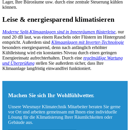
Lager, Ihre Büroräume usw. durch eine zentrale Steuerung kühlen
können.
Leise & energiesparend klimatisieren
Moderne Split-Klimaanlagen sind in Innenräumen flüsterleise
, nur
rund 20 dB laut, was einem Rascheln oder Flüstern im Hintergrund
entspricht. Außerdem sind
Klimaanlagen mit Inverter-Technologie
besonders energiesparend, denn nach anfänglich erhöhter
Kühlleistung wird ein konstantes Niveau durch einen geringen
Energieeinsatz aufrechterhalten. Durch eine
regelmäßige Wartung
und Überprüfung
stellen Sie außerdem sicher, dass Ihre
Klimaanlage langfristig einwandfrei funktioniert.
Machen Sie sich Ihr Wohlfühlwetter.
Unsere Wiesmayr Klimatechnik Mitarbeiter beraten Sie gerne
vor Ort und arbeiten gemeinsam mit Ihnen eine individuelle
Lösung für die Klimatisierung Ihrer Räumlichkeiten oder
Gebäude aus.